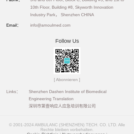
10th Floor, Building #8, Skyworth Innovation
Industry Park， Shenzhen CHINA
Email：
info@amoulmed.com
Follow Us
[ Abonnieren ]
Links：
Shenzhen Dashen Institute of Biomedical
Engineering Translation
深圳市第壹响应人应急培训有限公司
© 2001-2024 AMBULANC (SHENZHEN) TECH. CO. LTD. Alle
Rechte bleiben vorbehalten.