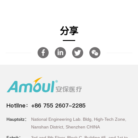
分享
Hotline：+86 755 2607-2285
Hauptsitz：
National Engineering Lab. Bldg, High-Tech Zone,
Nanshan District, Shenzhen CHINA
Fabrik：
3rd and 8th Floor, Block C, Building #5, and 1st to